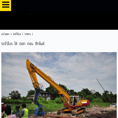
หน้าแรก
>
รถไวโบร ( Vibro )
รถไวโบร ใช้ ตอก ถอน ชีทไพล์