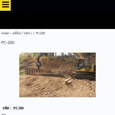
หน้าแรก
>
รถไวโบร ( Vibro )
>
PC-200
PC-200
รหัส : PC200