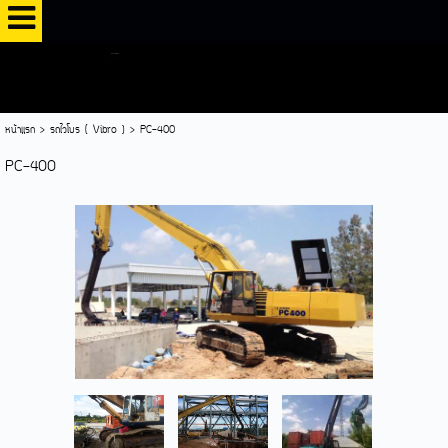
หน้าแรก
>
รถไวโบร ( Vibro )
>
PC-400
PC-400